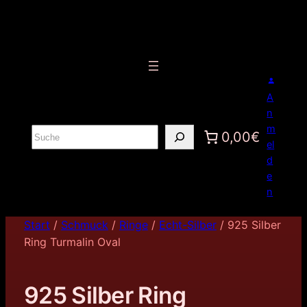
A
n
m
S
0,00€
el
u
d
c
e
h
n
e
n
Start
/
Schmuck
/
Ringe
/
Echt-Silber
/ 925 Silber
Ring Turmalin Oval
925 Silber Ring