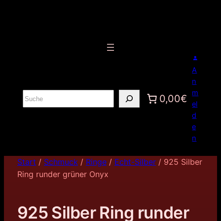
A
n
m
S
0,00€
el
u
d
c
e
h
n
e
n
Start
/
Schmuck
/
Ringe
/
Echt-Silber
/ 925 Silber
Ring runder grüner Onyx
925 Silber Ring runder