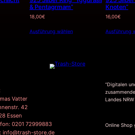
schlicht
925 Silber Ring “Yggdrasil
925 Silber
& Pentagrmam”
Knoten”
18,00
€
16,00
€
Ausführung wählen
Ausführung 
“Digitalen un
:
zusammende
mas Vatter
Landes NRW
nnenstr. 42
28 Essen
efon: 0201 72999883
Online Shop
: info@trash-store.de