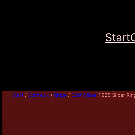
Start
Start
/
Schmuck
/
Ringe
/
Echt-Silber
/ 925 Silber Rin