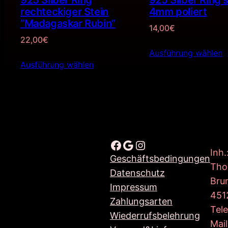
925 Silber Ring
925 Silber Ring 
rechteckiger Stein
4mm poliert
”Madagaskar Rubin”
14,00
€
22,00
€
Ausführung wählen
Ausführung wählen
Facebook
Google
Instagram
Inh.
Geschäftsbedingungen
Tho
Datenschutz
Bru
Impressum
451
Zahlungsarten
Tel
Wiederrufsbelehrung
Mail