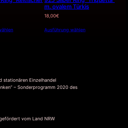
 Ring “Keltischer
925 Silber Ring “Triquetta”
m. ovalem Türkis
18,00
€
wählen
Ausführung wählen
d stationären Einzelhandel
nken” – Sonderprogramm 2020 des
 gefördert vom Land NRW