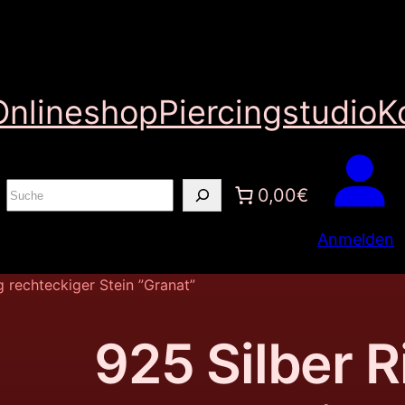
Onlineshop
Piercingstudio
K
S
0,00€
u
Anmelden
c
h
g rechteckiger Stein ”Granat”
e
n
925 Silber R