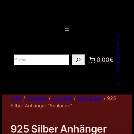
A
n
m
S
0,00€
el
u
d
c
e
h
n
e
n
Start
/
Schmuck
/
Amulette
/
Echt-Silber
/ 925
Silber Anhänger “Schlange”
925 Silber Anhänger