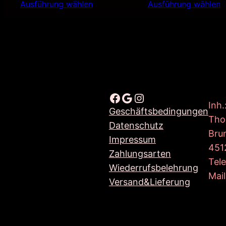
Ausführung wählen
Ausführung wählen
Facebook
Google
Instagram
Inh.
Geschäftsbedingungen
Tho
Datenschutz
Bru
Impressum
451
Zahlungsarten
Tel
Wiederrufsbelehrung
Mail
Versand&Lieferung