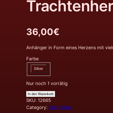
Trachtenhe
36,00
€
Anhänger in Form eines Herzens mit vie
Farbe
Silber
Nur noch 1 vorrätig
In den Warenkorb
SKU:
12665
Category:
Echt-Silber