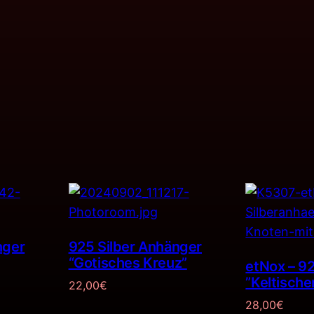
nger
925 Silber Anhänger
“Gotisches Kreuz”
etNox – 9
”Keltische
22,00
€
28,00
€