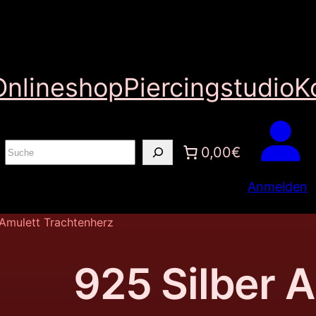
Onlineshop
Piercingstudio
K
S
0,00€
u
Anmelden
c
h
 Amulett Trachtenherz
e
n
925 Silber 