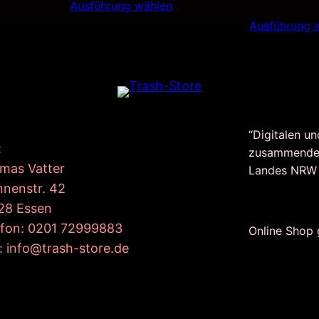
Ausführung wählen
Ausführung 
“Digitalen un
:
zusammende
mas Vatter
Landes NRW
nnenstr. 42
28 Essen
efon: 0201 72999883
Online Shop
: info@trash-store.de