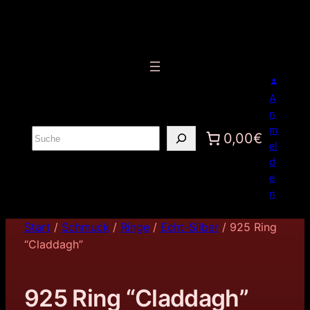
A
n
m
S
0,00€
el
u
d
c
e
h
n
e
n
Start
/
Schmuck
/
Ringe
/
Echt-Silber
/ 925 Ring
“Claddagh”
925 Ring “Claddagh”