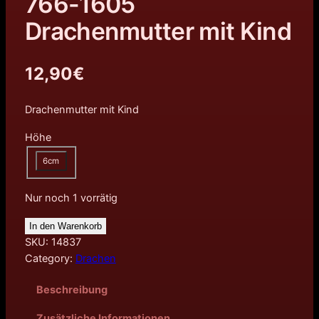
766-1605
Drachenmutter mit Kind
12,90
€
Drachenmutter mit Kind
Höhe
6cm
Nur noch 1 vorrätig
In den Warenkorb
SKU:
14837
Category:
Drachen
Beschreibung
Zusätzliche Informationen