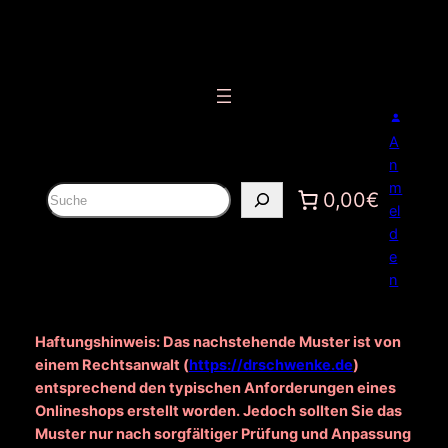
Zum
Inhalt
springen
A
n
m
S
0,00€
el
u
d
c
e
h
n
e
n
Haftungshinweis: Das nachstehende Muster ist von
einem Rechtsanwalt (
https://drschwenke.de
)
entsprechend den typischen Anforderungen eines
Onlineshops erstellt worden. Jedoch sollten Sie das
Muster nur nach sorgfältiger Prüfung und Anpassung